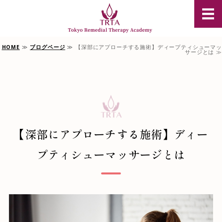
豪州オイル
HOME
≫
ブログページ
≫ 【深部にアプローチする施術】ディープティシューマッ
TRTAについて
サージとは ≫
豪州オイルマッサージ資格
単科選択コース
スクール説明会のご案内
【深部にアプローチする施術】ディー
お問合せ/受講申込
プティシューマッサージとは