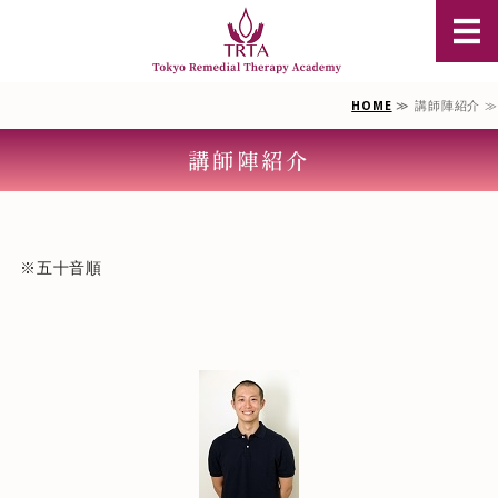
豪州オイル
HOME
≫ 講師陣紹介 ≫
TRTAについて
講師陣紹介
豪州オイルマッサージ資格
単科選択コース
※五十音順
スクール説明会のご案内
お問合せ/受講申込