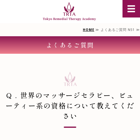
豪州オイル
HOME
≫ よくあるご質問 N51 ≫
TRTAについて
よくあるご質問
豪州オイルマッサージ資格
単科選択コース
スクール説明会のご案内
お問合せ/受講申込
Q . 世界のマッサージセラピー、ビュ
ーティー系の資格について教えてくだ
さい