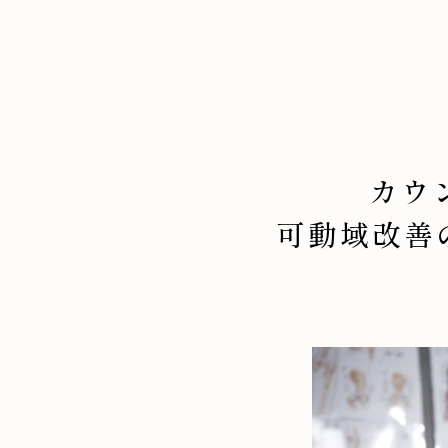
カウ
可動域改善