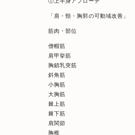
①上半身アプローチ
「肩・頸・胸郭の可動域改善」
筋肉・部位
僧帽筋
肩甲挙筋
胸鎖乳突筋
斜角筋
小胸筋
大胸筋
棘上筋
棘下筋
肩関節
胸椎