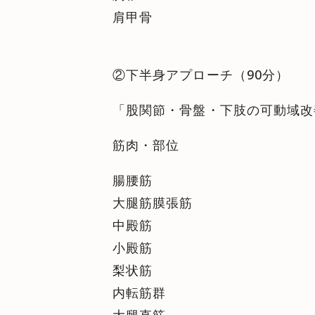
肩甲骨
②下半身アプローチ（90分）
「股関節・骨盤・下肢の可動域改
筋肉・部位
腸腰筋
大腿筋膜張筋
中殿筋
小殿筋
梨状筋
内転筋群
大腿直筋