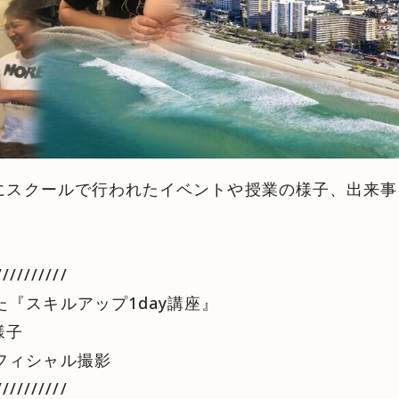
0月にスクールで行われたイベントや授業の様子、出来
//////////
『スキルアップ1day講座』
様子
フィシャル撮影
//////////