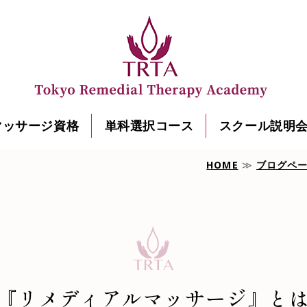
マッサージ資格
単科選択コース
スクール説明
HOME
≫
ブログペ
『リメディアルマッサージ』と