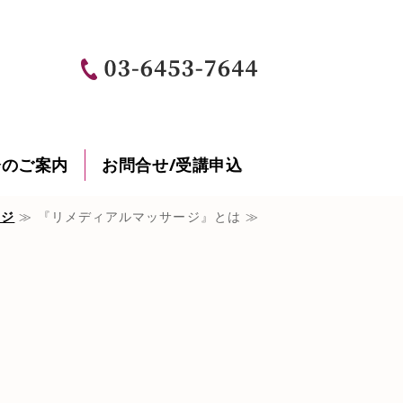
豪州オイルマッサージ国家資格 専用
会のご案内
お問合せ/受講申込
ージ
≫ 『リメディアルマッサージ』とは ≫
は