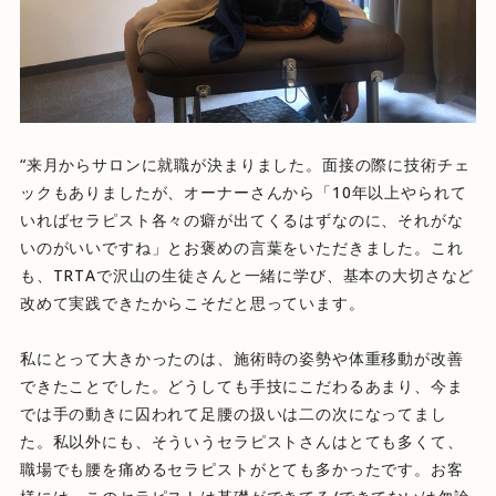
“来月からサロンに就職が決まりました。
面接の際に技術チェ
ックもありましたが、オーナーさんから「
10年以上やられて
いればセラピスト各々の癖が出てくるはずなの
に、それがな
いのがいいですね」
とお褒めの言葉をいただきました。これ
も、
TRTAで沢山の生徒さんと一緒に学び、
基本の大切さなど
改めて実践できたからこそだと思っています。
私にとって大きかったのは、
施術時の姿勢や体重移動が改善
できたことでした。
どうしても手技にこだわるあまり、
今ま
では手の動きに囚われて足腰の扱いは二の次になってまし
た。
私以外にも、そういうセラピストさんはとても多くて、
職場でも腰を痛めるセラピストがとても多かったです。
お客