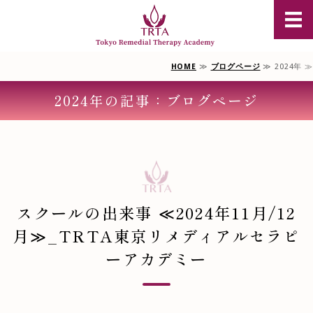
豪州オイル
HOME
≫
ブログページ
≫ 2024年 ≫
TRTAについて
2024年の記事：ブログページ
豪州オイルマッサージ資格
単科選択コース
スクール説明会のご案内
お問合せ/受講申込
スクールの出来事 ≪2024年11月/12
月≫_TRTA東京リメディアルセラピ
ーアカデミー