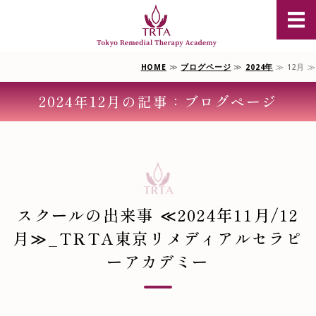
豪州オイル
HOME
≫
ブログページ
≫
2024年
≫ 12月 ≫
TRTAについて
2024年12月の記事：ブログページ
豪州オイルマッサージ資格
単科選択コース
スクール説明会のご案内
お問合せ/受講申込
スクールの出来事 ≪2024年11月/12
月≫_TRTA東京リメディアルセラピ
ーアカデミー