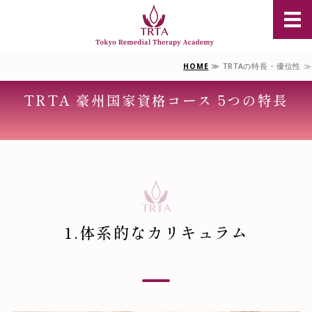
豪州オイル
HOME
≫ TRTAの特長・優位性 ≫
TRTAについて
TRTA 豪州国家資格コース 5つの特長
豪州オイルマッサージ資格
単科選択コース
スクール説明会のご案内
お問合せ/受講申込
1.体系的なカリキュラム