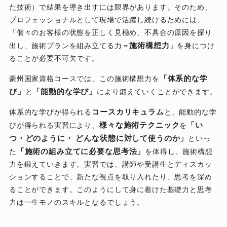
た技術）で結果を導き出すには限界があります。そのため、
プロフェッショナルとして現場で活躍し続けるためには、
「個々のお客様の状態を正しく見極め、不具合の原因を探り
施術構想力
出し、施術プランを組み立てる力＝
」を身につけ
ることが必要不可欠です。
「体系的な学
豪州国家資格コースでは、この施術構想力を
び」
「能動的な学び」
と
により鍛えていくことができます。
コースカリキュラム
体系的な学びが得られる
と、能動的な学
様々な施術テクニック
「い
びが得られる実習により、
を
つ・どのように・ どんな状態に対して使うのか」
といっ
「施術の組み立てに必要な思考法」
た
を体得し、施術構想
力を鍛えていきます。実習では、講師や受講生とディスカッ
ションすることで、新たな視点を取り入れたり、思考を深め
ることができます。このようにして身に着けた基礎力と思考
力は一生モノのスキルとなるでしょう。